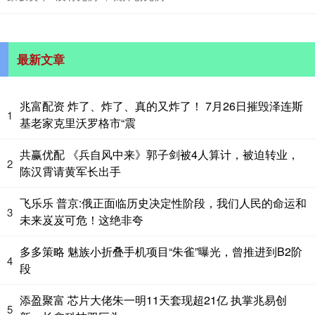
最新文章
兆富配资 炸了、炸了、真的又炸了！ 7月26日摧毁泽连斯
1
基老家克里沃罗格市“震
共赢优配 《兵自风中来》郭子剑被4人算计，被迫转业，
2
陈汉霄请黄军长出手
飞乐乐 普京:俄正面临历史决定性阶段，我们人民的命运和
3
未来岌岌可危！这绝非夸
多多策略 魅族小折叠手机项目“朱雀”曝光，曾推进到B2阶
4
段
添盈聚富 芯片大佬朱一明11天套现超21亿 执掌兆易创
5