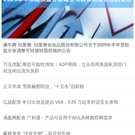
擒牛网 珀莱雅: 珀莱雅化妆品股份有限公司关于2025年半年度权
益分派调整可转债转股价格的公告
万无优配 降息可能性增加！ADP周报：过去四周美国私营部门
就业岗位流失加剧
云天华成 雪落赫图阿拉，“十五冬”启新程
弘益配资 冬日出游选捷达 VS8，9.59 万起享舒适安全座驾
满盈网配资 广和通：产品可应用于AI玩具蜂窝联网需求
豪极资本 “没有先例”，就开创先例