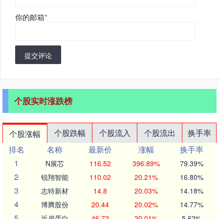
你的邮箱
*
提交评论
个股实时涨跌榜
个股跌幅
个股流入
个股流出
换手率
个股涨幅
排名
名称
最新价
涨幅
换手率
1
N展芯
116.52
396.89%
79.39%
2
锐翔智能
110.02
20.21%
16.80%
3
志特新材
14.8
20.03%
14.18%
4
博腾股份
20.44
20.02%
14.77%
5
近岸蛋白
46.72
20.01%
5.62%