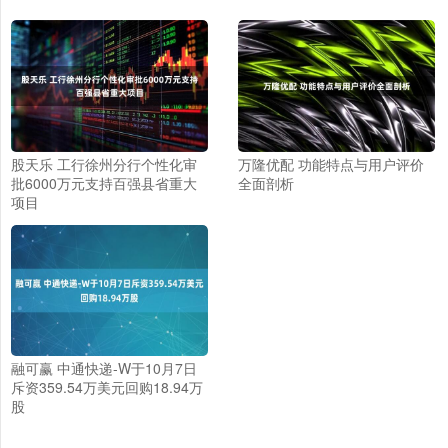
股天乐 工行徐州分行个性化审
万隆优配 功能特点与用户评价
批6000万元支持百强县省重大
全面剖析
项目
融可赢 中通快递-W于10月7日
斥资359.54万美元回购18.94万
股