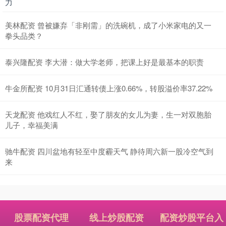
力
美林配资 曾被嫌弃「非刚需」的洗碗机，成了小米家电的又一
拳头品类？
泰兴隆配资 李大潜：做大学老师，把课上好是最基本的职责
牛金所配资 10月31日汇通转债上涨0.66%，转股溢价率37.22%
天龙配资 他戏红人不红，娶了朋友的女儿为妻，生一对双胞胎
儿子，幸福美满
驰牛配资 四川盆地有轻至中度霾天气 静待周六新一股冷空气到
来
股票配资代理
线上炒股配资
配资炒股平台入