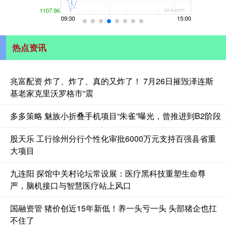
热点资讯
兆富配资 炸了、炸了、真的又炸了！ 7月26日摧毁泽连斯
基老家克里沃罗格市“震
多多策略 魅族小折叠手机项目“朱雀”曝光，曾推进到B2阶段
股天乐 工行徐州分行个性化审批6000万元支持百强县省重
大项目
九连阳 探馆中关村论坛常设展：医疗黑科技重塑生命尊
严，脑机接口与智慧医疗站上风口
国融资管 猪价创近15年新低！养一头亏一头 头部猪企也扛
不住了